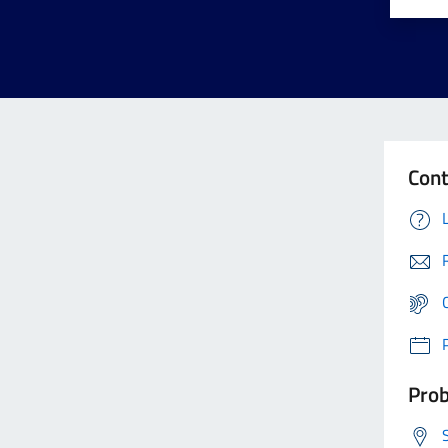
Cont
Prob