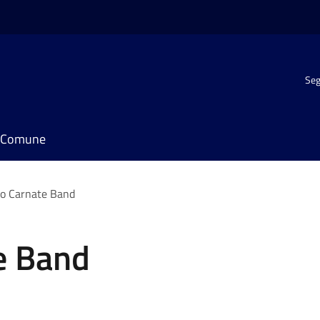
Seg
il Comune
o Carnate Band
e Band