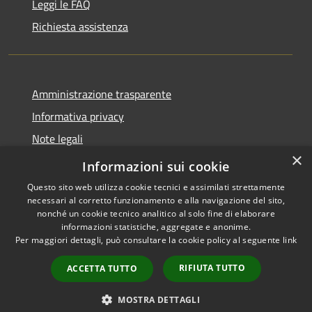
Leggi le FAQ
Richiesta assistenza
Amministrazione trasparente
Informativa privacy
Note legali
×
Dichiarazione di accessibilità
Informazioni sui cookie
Questo sito web utilizza cookie tecnici e assimilati strettamente
necessari al corretto funzionamento e alla navigazione del sito,
nonché un cookie tecnico analitico al solo fine di elaborare
informazioni statistiche, aggregate e anonime.
RSS
Copyright © 2026 • Comune di
Per maggiori dettagli, può consultare la cookie policy al seguente
link
Accessibilità
Carnate • Powered by
Privacy
Municipium
Accesso
•
RIFIUTA TUTTO
ACCETTA TUTTO
Cookie
redazione
Mappa del sito
MOSTRA DETTAGLI