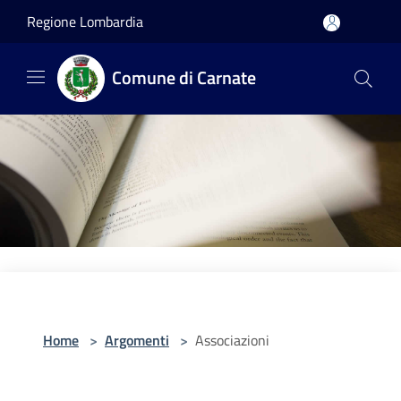
Salta al contenuto principale
Regione Lombardia
Comune di Carnate
Home
>
Argomenti
>
Associazioni