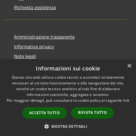
Richiesta assistenza
Amministrazione trasparente
Informativa privacy
Note legali
×
Dichiarazione di accessibilità
Informazioni sui cookie
Questo sito web utilizza cookie tecnici e assimilati strettamente
necessari al corretto funzionamento e alla navigazione del sito,
nonché un cookie tecnico analitico al solo fine di elaborare
informazioni statistiche, aggregate e anonime.
RSS
Copyright © 2026 • Comune di
Per maggiori dettagli, può consultare la cookie policy al seguente
link
Accessibilità
Carnate • Powered by
Privacy
Municipium
Accesso
•
RIFIUTA TUTTO
ACCETTA TUTTO
Cookie
redazione
Mappa del sito
MOSTRA DETTAGLI