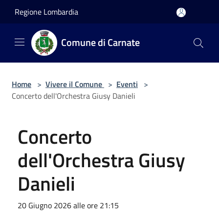
Salta al contenuto principale
Regione Lombardia
Comune di Carnate
Home
>
Vivere il Comune
>
Eventi
>
Concerto dell'Orchestra Giusy Danieli
Concerto
dell'Orchestra Giusy
Danieli
20 Giugno 2026 alle ore 21:15