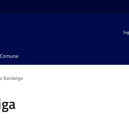
Seg
il Comune
o Bandaliga
iga