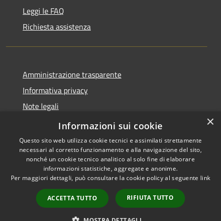
Leggi le FAQ
Richiesta assistenza
Amministrazione trasparente
Informativa privacy
Note legali
×
Dichiarazione di accessibilità
Informazioni sui cookie
Questo sito web utilizza cookie tecnici e assimilati strettamente
necessari al corretto funzionamento e alla navigazione del sito,
nonché un cookie tecnico analitico al solo fine di elaborare
informazioni statistiche, aggregate e anonime.
RSS
Copyright © 2026 • Comune di
Per maggiori dettagli, può consultare la cookie policy al seguente
link
Accessibilità
Carnate • Powered by
Privacy
Municipium
Accesso
•
RIFIUTA TUTTO
ACCETTA TUTTO
Cookie
redazione
Mappa del sito
MOSTRA DETTAGLI