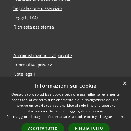
Segnalazione disservizio
Leggi le FAQ
Richiesta assistenza
Amministrazione trasparente
Informativa privacy
Note legali
×
Dichiarazione di accessibilità
Informazioni sui cookie
Questo sito web utilizza cookie tecnici e assimilati strettamente
necessari al corretto funzionamento e alla navigazione del sito,
nonché un cookie tecnico analitico al solo fine di elaborare
informazioni statistiche, aggregate e anonime.
RSS
Copyright © 2026 • Comune di
Per maggiori dettagli, può consultare la cookie policy al seguente
link
Accessibilità
Carnate • Powered by
Privacy
Municipium
Accesso
•
RIFIUTA TUTTO
ACCETTA TUTTO