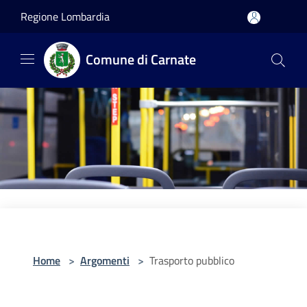
Salta al contenuto principale
Regione Lombardia
Comune di Carnate
Home
>
Argomenti
>
Trasporto pubblico