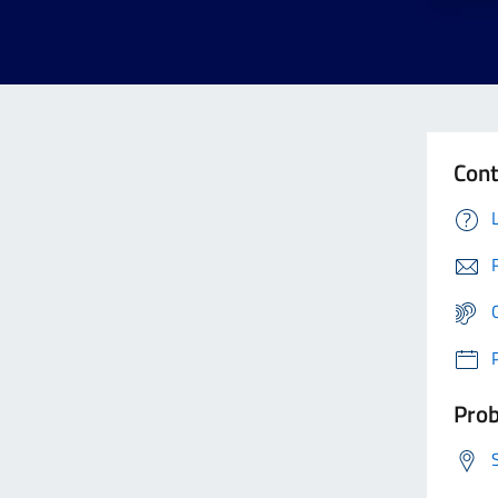
Cont
Prob