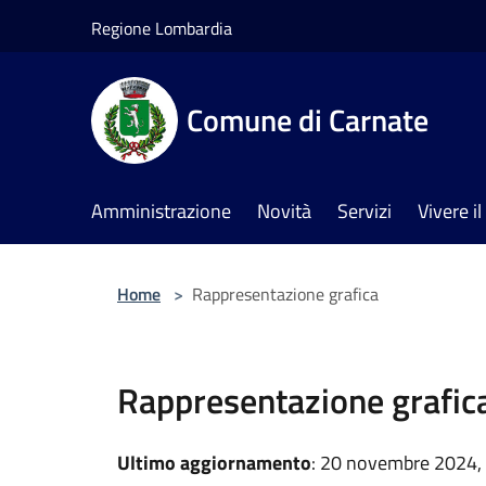
Salta al contenuto principale
Regione Lombardia
Comune di Carnate
Amministrazione
Novità
Servizi
Vivere 
Home
>
Rappresentazione grafica
Rappresentazione grafic
Ultimo aggiornamento
: 20 novembre 2024,