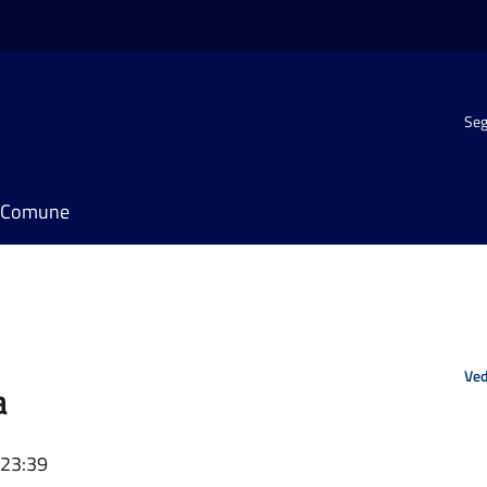
Seg
il Comune
Ved
a
 23:39