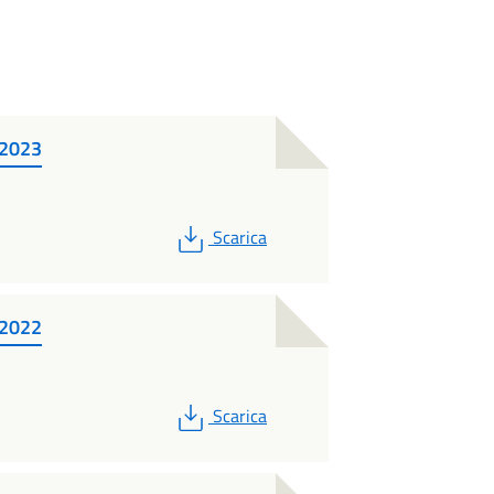
 2023
PDF
Scarica
 2022
PDF
Scarica