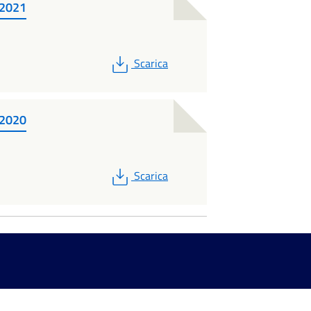
 2021
PDF
Scarica
 2020
PDF
Scarica