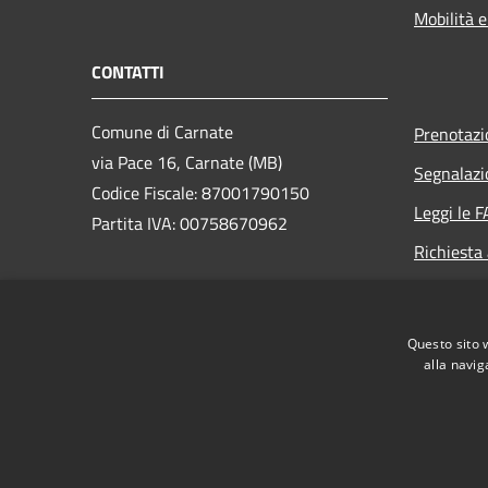
Mobilità e
CONTATTI
Comune di Carnate
Prenotaz
via Pace 16, Carnate (MB)
Segnalazi
Codice Fiscale: 87001790150
Leggi le 
Partita IVA: 00758670962
Richiesta
PEC: carnate@legalmail.it
Centralino Unico: 039 628821
Questo sito 
alla navig