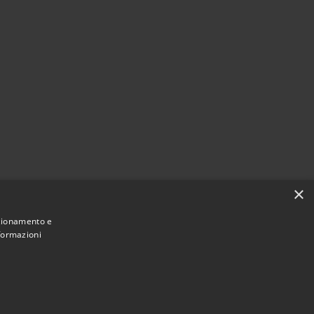
×
nzionamento e
nformazioni