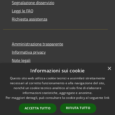
Segnalazione disservizio
Leggi le FAQ
Richiesta assistenza
Amministrazione trasparente
Informativa privacy
Note legali
×
Dichiarazione di accessibilità
Informazioni sui cookie
Questo sito web utilizza cookie tecnici e assimilati strettamente
necessari al corretto funzionamento e alla navigazione del sito,
nonché un cookie tecnico analitico al solo fine di elaborare
informazioni statistiche, aggregate e anonime.
RSS
Copyright © 2026 • Comune di
Per maggiori dettagli, può consultare la cookie policy al seguente
link
Accessibilità
Carnate • Powered by
Privacy
Municipium
Accesso
•
RIFIUTA TUTTO
ACCETTA TUTTO
Cookie
redazione