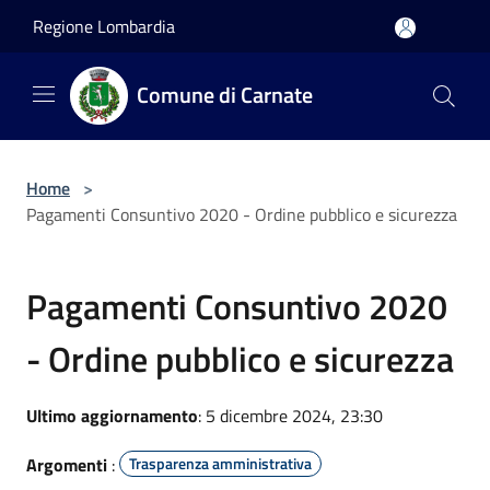
Salta al contenuto principale
Regione Lombardia
Comune di Carnate
Home
>
Pagamenti Consuntivo 2020 - Ordine pubblico e sicurezza
Pagamenti Consuntivo 2020
- Ordine pubblico e sicurezza
Ultimo aggiornamento
: 5 dicembre 2024, 23:30
Argomenti
:
Trasparenza amministrativa