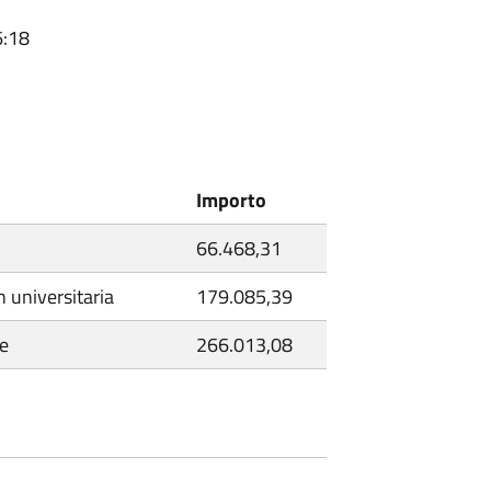
6:18
Importo
66.468,31
n universitaria
179.085,39
ne
266.013,08