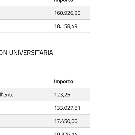
160.926,90
18.158,49
NON UNIVERSITARIA
Importo
ll'ente
123,25
133.027,51
17.450,00
10.326,14