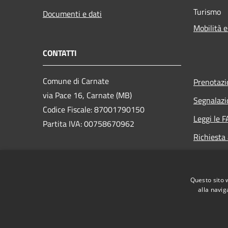
Turismo
Documenti e dati
Mobilità e
CONTATTI
Comune di Carnate
Prenotaz
via Pace 16, Carnate (MB)
Segnalazi
Codice Fiscale: 87001790150
Leggi le 
Partita IVA: 00758670962
Richiesta
PEC: carnate@legalmail.it
Centralino Unico: 039 628821
Questo sito 
alla navig