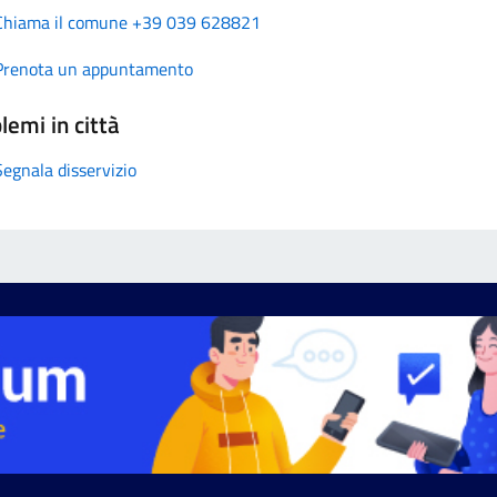
Chiama il comune +39 039 628821
Prenota un appuntamento
lemi in città
Segnala disservizio