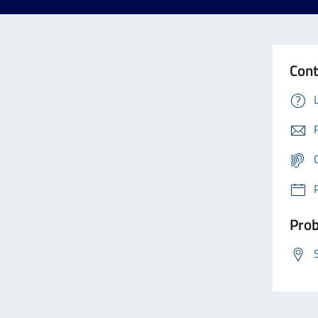
Cont
Prob