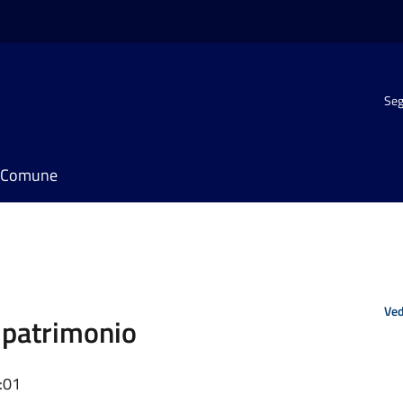
Seg
il Comune
Ved
 patrimonio
:01