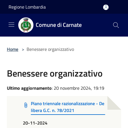
Salta al contenuto principale
Regione Lombardia
Comune di Carnate
Home
>
Benessere organizzativo
Benessere organizzativo
Ultimo aggiornamento
: 20 novembre 2024, 19:19
Piano triennale razionalizzazione - De
libera G.C. n. 78/2021
20-11-2024