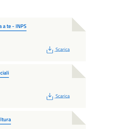
a a te - INPS
PDF
Scarica
ciali
PDF
Scarica
ltura