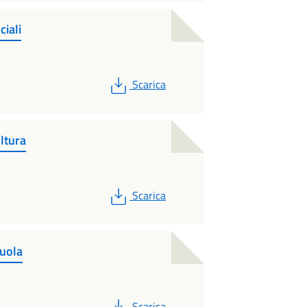
ciali
PDF
Scarica
ltura
PDF
Scarica
cuola
PDF
Scarica