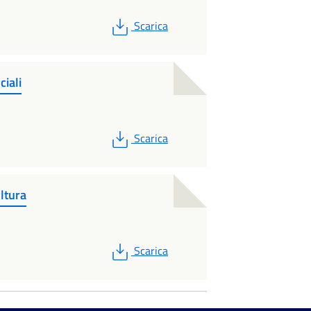
PDF
Scarica
ciali
PDF
Scarica
ltura
PDF
Scarica