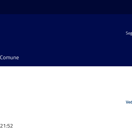
Seg
il Comune
Ved
 21:52