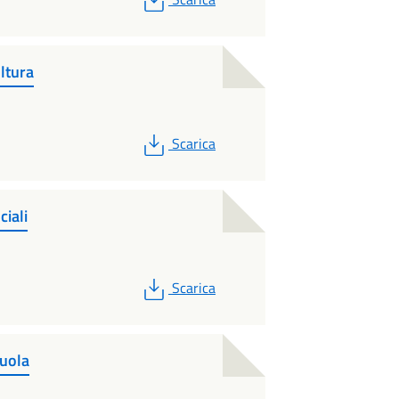
ltura
PDF
Scarica
ciali
PDF
Scarica
cuola