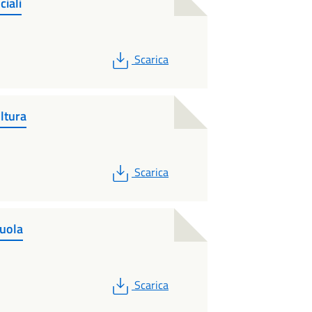
ciali
PDF
Scarica
ltura
PDF
Scarica
cuola
PDF
Scarica