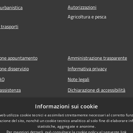
Autorizzazioni
 urbanistica
Agricoltura e pesca
 trasporti
ione appuntamento
Amministrazione trasparente
one disservizio
Informativa privacy
FAQ
Note legali
 assistenza
Dichiarazione di accessibilità
Informazioni sui cookie
web utilizza cookie tecnici e assimilati strettamente necessari al corretto fu
azione del sito, nonché un cookie tecnico analitico al solo fine di elaborare i
statistiche, aggregate e anonime.
Per maggiori dettagli, può consultare la cookie policy al seguente
link