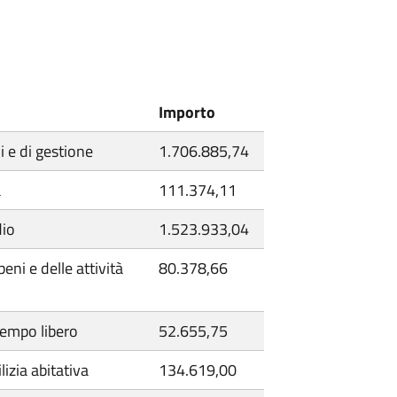
Importo
li e di gestione
1.706.885,74
a
111.374,11
dio
1.523.933,04
eni e delle attività
80.378,66
 tempo libero
52.655,75
lizia abitativa
134.619,00