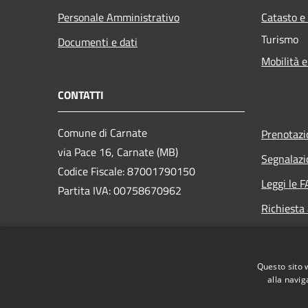
Personale Amministrativo
Catasto e
Turismo
Documenti e dati
Mobilità e
CONTATTI
Comune di Carnate
Prenotaz
via Pace 16, Carnate (MB)
Segnalazi
Codice Fiscale: 87001790150
Leggi le 
Partita IVA: 00758670962
Richiesta
PEC: carnate@legalmail.it
Centralino Unico: 039 628821
Questo sito 
alla navig