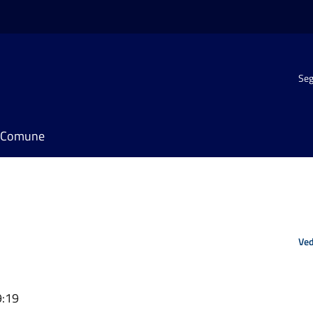
Seg
il Comune
Ved
9:19