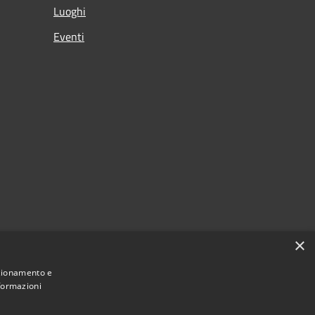
Luoghi
Eventi
×
nzionamento e
nformazioni