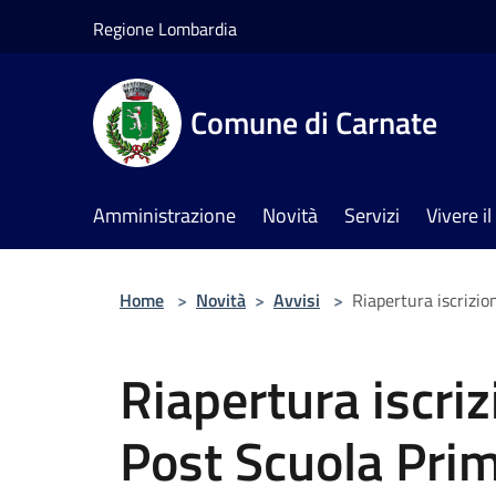
Salta al contenuto principale
Regione Lombardia
Comune di Carnate
Amministrazione
Novità
Servizi
Vivere 
Home
>
Novità
>
Avvisi
>
Riapertura iscrizio
Riapertura iscriz
Post Scuola Prima