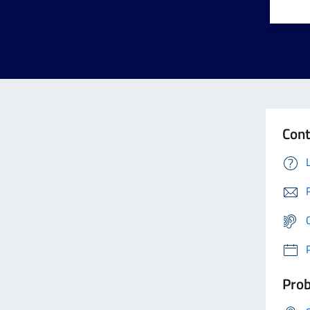
Cont
Prob