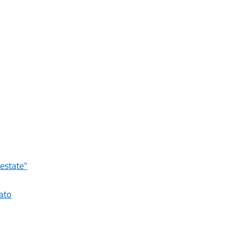
'estate"
ato