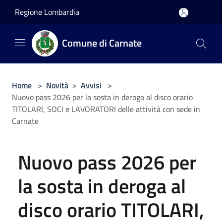
Salta al contenuto principale
Regione Lombardia
Comune di Carnate
Home
>
Novità
>
Avvisi
>
Nuovo pass 2026 per la sosta in deroga al disco orario
TITOLARI, SOCI e LAVORATORI delle attività con sede in
Carnate
Nuovo pass 2026 per
la sosta in deroga al
disco orario TITOLARI,