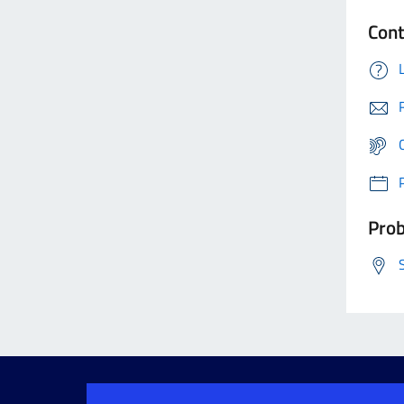
Cont
Prob