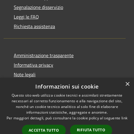
Segnalazione disservizio
Leggi le FAQ
Richiesta assistenza
Amministrazione trasparente
Informativa privacy
Note legali
×
Dichiarazione di accessibilità
Informazioni sui cookie
Questo sito web utilizza cookie tecnici e assimilati strettamente
necessari al corretto funzionamento e alla navigazione del sito,
nonché un cookie tecnico analitico al solo fine di elaborare
informazioni statistiche, aggregate e anonime.
RSS
Copyright © 2026 • Comune di
Per maggiori dettagli, può consultare la cookie policy al seguente
link
Accessibilità
Carnate • Powered by
Privacy
Municipium
Accesso
•
RIFIUTA TUTTO
ACCETTA TUTTO