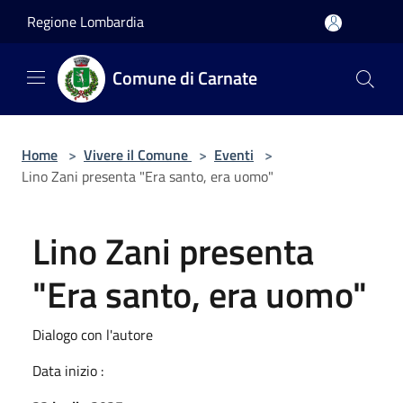
Salta al contenuto principale
Regione Lombardia
Comune di Carnate
Home
>
Vivere il Comune
>
Eventi
>
Lino Zani presenta "Era santo, era uomo"
Lino Zani presenta
"Era santo, era uomo"
Dialogo con l'autore
Data inizio :