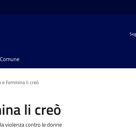
Seg
il Comune
 e Femmina li creò
na li creò
lla violenza contro le donne