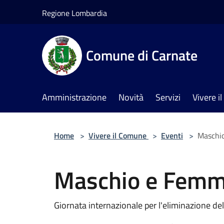
Salta al contenuto principale
Regione Lombardia
Comune di Carnate
Amministrazione
Novità
Servizi
Vivere 
Home
>
Vivere il Comune
>
Eventi
>
Maschio
Maschio e Femmi
Giornata internazionale per l'eliminazione de