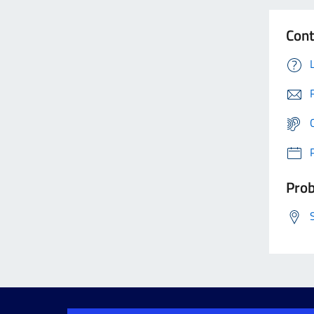
Cont
Prob