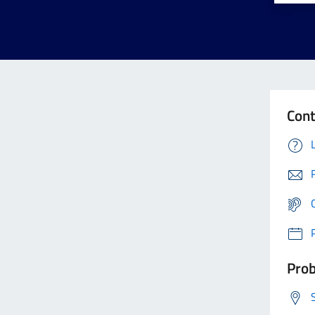
Cont
Prob