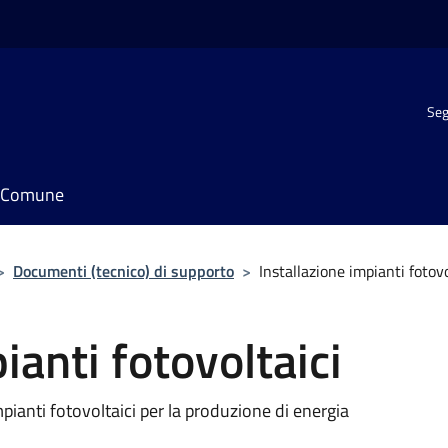
Seg
il Comune
>
Documenti (tecnico) di supporto
>
Installazione impianti fotovo
ianti fotovoltaici
mpianti fotovoltaici per la produzione di energia