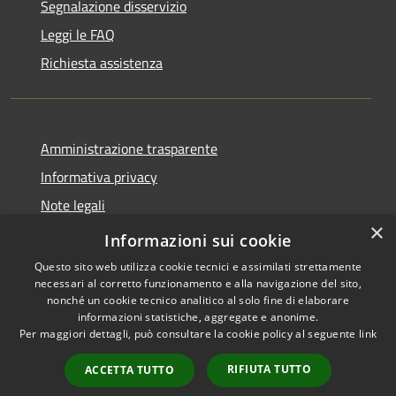
Segnalazione disservizio
Leggi le FAQ
Richiesta assistenza
Amministrazione trasparente
Informativa privacy
Note legali
×
Dichiarazione di accessibilità
Informazioni sui cookie
Questo sito web utilizza cookie tecnici e assimilati strettamente
necessari al corretto funzionamento e alla navigazione del sito,
nonché un cookie tecnico analitico al solo fine di elaborare
informazioni statistiche, aggregate e anonime.
RSS
Copyright © 2026 • Comune di
Per maggiori dettagli, può consultare la cookie policy al seguente
link
Accessibilità
Carnate • Powered by
Privacy
Municipium
Accesso
•
RIFIUTA TUTTO
ACCETTA TUTTO
Cookie
redazione